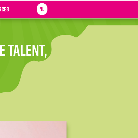
NL
rces
e talent,