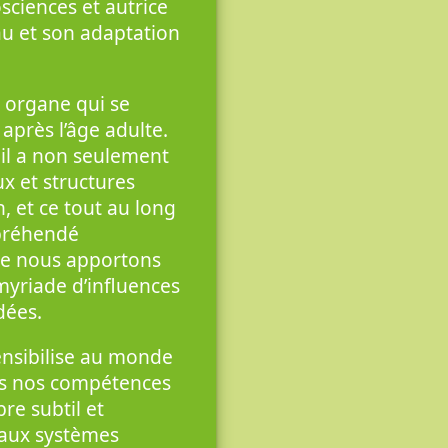
sciences et autrice
au et son adaptation
 organe qui se
après l’âge adulte.
 il a non seulement
x et structures
n, et ce tout au long
ppréhendé
que nous apportons
myriade d’influences
dées.
ensibilise au monde
tes nos compétences
bre subtil et
 aux systèmes