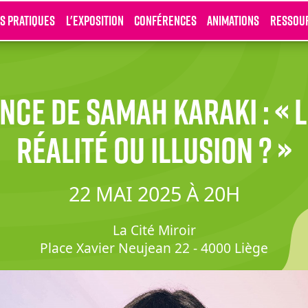
os pratiques
L'exposition
Conférences
Animations
Ressou
ce de Samah Karaki : « L
réalité ou illusion ? »
22 MAI 2025 À 20H
La Cité Miroir
Place Xavier Neujean 22 - 4000 Liège