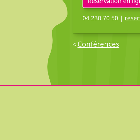
Réservation en li
04 230 70 50 |
reser
Conférences
<