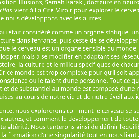
position Illusions, Samah Karaki, docteure en neuro
iction
vient à La Cité Miroir pour explorer le cerve
que nous développons avec les autres.
au était considéré comme un organe statique, un
cture dans l’enfance, puis cesse de se développer 
t que le cerveau est un organe sensible au monde,
elopper, mais à se modifier en adaptant ses réseau
toire, la culture et le milieu spécifiques de chacu
 Or ce monde est trop complexe pour qu’il soit a
onscience ou le talent d’une personne. Tout ce 
nt et de substantiel au monde est composé d’une 
uises au cours de notre vie et de notre éveil aux i
rence, nous explorerons comment le cerveau se s
 aux autres, et comment le développement de tou
te altérité. Nous tenterons ainsi de définir l’équili
la formation d’une singularité tout en nous liant