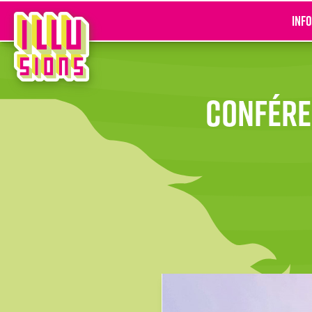
Inf
Conféren