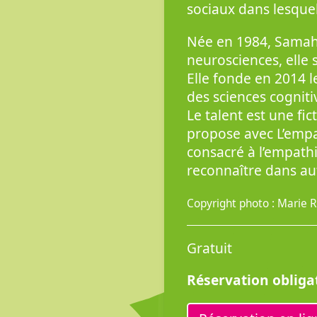
sociaux dans lesquel
Née en 1984, Samah K
neurosciences, elle 
Elle fonde en 2014 le
des sciences cogniti
Le talent est une fic
propose avec L’empa
consacré à l’empat
reconnaître dans autr
Copyright photo : Marie 
Gratuit
Réservation obliga